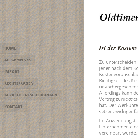
Ist der Kosten
HOME
ALLGEMEINES
Zu unterscheiden 
jener nach dem K
IMPORT
Kostenvoranschläg
Richtigkeit des K
RECHTSFRAGEN
unvorhergesehener
Allerdings kann d
GERICHTSENTSCHEIDUNGEN
Vertrag zurücktret
hat. Der Werkunte
KONTAKT
setzen, widrigenf
Im Anwendungsber
Unternehmen einer
vereinbart wurde, 