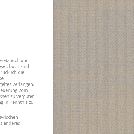
Gesetzbuch und
setzbuch sind
rücklich die
bei
eltes verlangen.
rteuerung vom
essen zu vergüten
g in Kenntnis zu
 zwischen
ts anderes