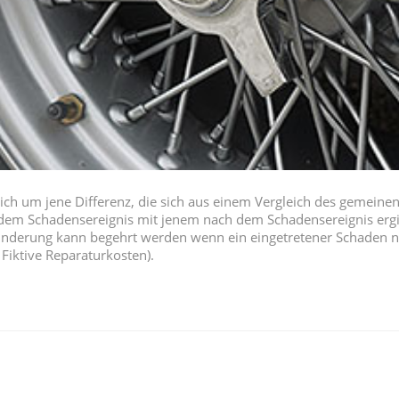
sich um jene Differenz, die sich aus einem Vergleich des gemeine
 dem Schadensereignis mit jenem nach dem Schadensereignis ergib
nderung kann begehrt werden wenn ein eingetretener Schaden ni
 Fiktive Reparaturkosten).