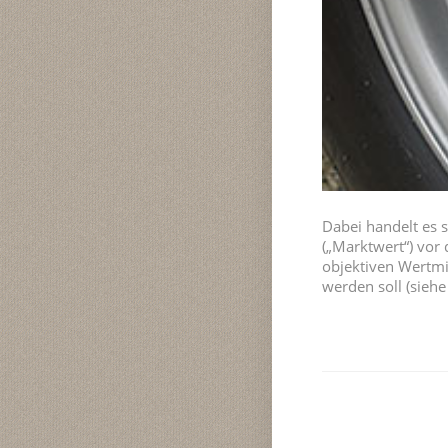
Dabei handelt es 
(„Marktwert“) vor
objektiven Wertmi
werden soll (siehe