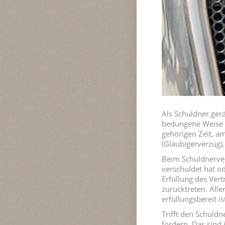
Als Schuldner gerä
bedungene Weise e
gehörigen Zeit, a
(Gläubigerverzug).
Beim Schuldnerver
verschuldet hat od
Erfüllung des Ver
zurücktreten. Alle
erfüllungsbereit is
Trifft den Schuld
fordern. Das sind 