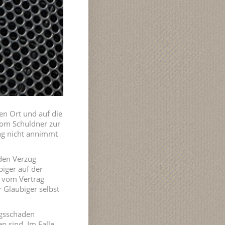
en Ort und auf die
 vom Schuldner zur
ng nicht annimmt
den Verzug
biger auf der
t vom Vertrag
r Gläubiger selbst
ngsschaden
n sind. Im Falle