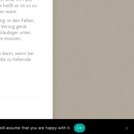
heißt er ist so zu
ten wäre.
g: in den Fällen,
 Verzug gerät
Gläubiger unter,
tte müssen,
h dann, wenn bei
die zu liefernde
ill assume that you are happy with it.
Ok