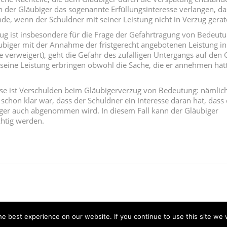
n der Gläubiger das sogenannte Erfüllungsinteresse verlangen, das 
ünde, wenn der Schuldner mit seiner Leistung nicht in Verzug gera
ug ist insbesondere für die Frage der Gefahrtragung von Bedeutun
ubiger mit der Annahme der fristgerecht angebotenen Leistung in
 verweigert), geht die Gefahr des zufälligen Untergangs auf den 
 seine Leistung erbringen obwohl die Sache, die er annehmen hä
.
e ist Verschulden beim Gläubigerverzug von Bedeutung: nämlic
schon klar war, dass der Schuldner ein Interesse daran hat, dass 
ger auch abgenommen wird. In diesem Fall kann der Gläubiger
chtig werden.
e best experience on our website. If you continue to use this site we w