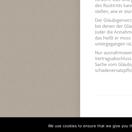
des Rücktritts kan
stellen, wie er st
Der Gläubigerverz
bei denen der Glä
(oder die Annahme
das heißt er muss
untergegangen ist
Nur ausnahmsweis
Vertragsabschluss 
Sache vom Gläubi
schadenersatzpfli
We use cookies to ensure that we give you th