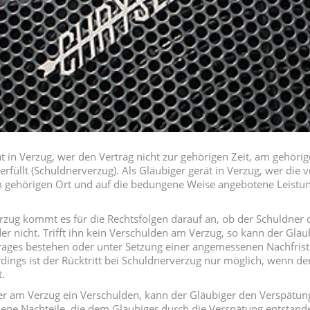
t in Verzug, wer den Vertrag nicht zur gehörigen Zeit, am gehörig
rfüllt (Schuldnerverzug). Als Gläubiger gerät in Verzug, wer die
m gehörigen Ort und auf die bedungene Weise angebotene Leistu
zug kommt es für die Rechtsfolgen darauf an, ob der Schuldner 
er nicht. Trifft ihn kein Verschulden am Verzug, so kann der Gläu
trages bestehen oder unter Setzung einer angemessenen Nachfris
rdings ist der Rücktritt bei Schuldnerverzug nur möglich, wenn de
t.
ner am Verzug ein Verschulden, kann der Gläubiger den Verspätu
jene Nachteile, die dem Gläubiger durch die Verspätung entstande